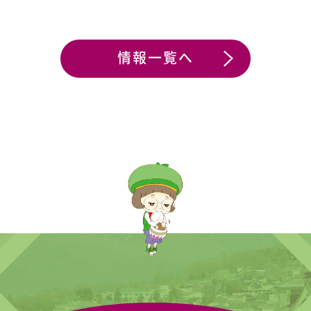
e
e
b
o
o
k
情報一覧へ