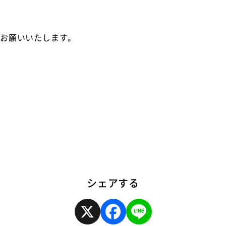
くお願いいたします。
シェアする
X
F
L
a
i
c
n