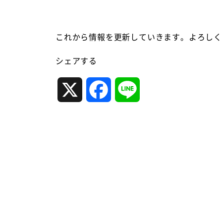
これから情報を更新していきます。よろし
シェアする
X
F
L
a
i
c
n
e
e
b
o