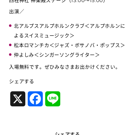
四柱神社 神楽殿ステージ（13:00～15:00）
出演／
北アルプスアルプホルンクラブ＜アルプホルンに
よるスイスミュージック＞
松本ロマンチカ＜ジャズ・ボサノバ・ポップス＞
仲よしみ＜シンガーソングライター＞
入場無料です。ぜひみなさまお出かけください。
シェアする
X
F
L
a
i
c
n
シェアする