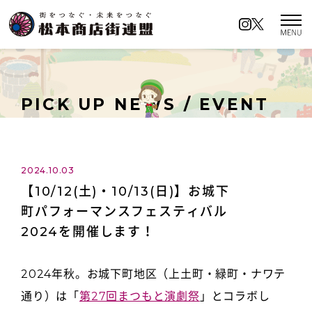
松本商店街連盟とは
商店街の名前の由来
PICK UP NEWS / EVENT
イベントカレンダー
ロケーションアクセス
2024.10.03
【10/12(土)・10/13(日)】お城下
商店街イチオシの名所
町パフォーマンスフェスティバル
キャンペーン情報
2024を開催します！
ロケーションアクセス
2024年秋。お城下町地区（上土町・緑町・ナワテ
お知らせ／イベント情報
プライバシーポリシー
通り）は「
第27回まつもと演劇祭
」とコラボし