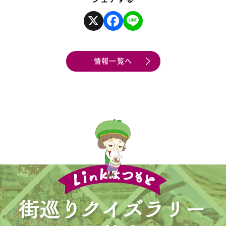
e
e
X
F
L
a
i
c
n
e
e
b
b
o
情報一覧へ
o
o
k
o
k