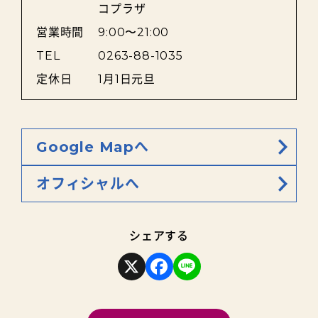
コプラザ
営業時間
9:00〜21:00
TEL
0263-88-1035
定休日
1月1日元旦
Google Mapへ
オフィシャルへ
シェアする
X
F
L
a
i
c
n
e
e
b
o