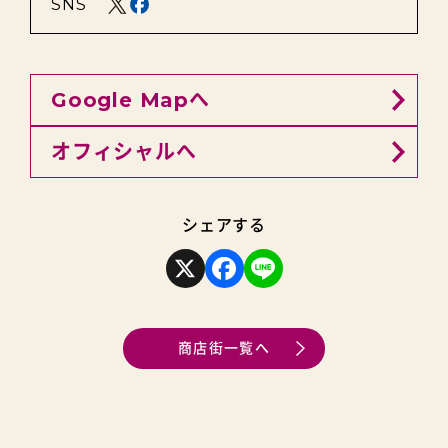
SNS
Google Mapへ
オフィシャルへ
シェアする
X
F
L
a
i
c
n
e
e
b
o
商店街一覧へ
o
k