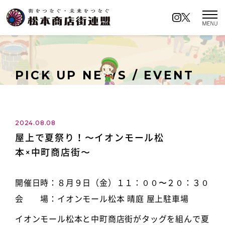
松本商店街連盟とは
商店街の名前の由来
PICK UP NEWS / EVENT
イベントカレンダー
ロケーションアクセス
2024.08.08
屋上で夏祭り！〜イオンモール松
商店街イチオシの名所
本×中町商店街〜
キャンペーン情報
開催日時：８月９日（金）１１：００〜２０：３０
ロケーションアクセス
会 場：イオンモール松本 晴庭 屋上駐車場
お知らせ／イベント情報
プライバシーポリシー
イオンモール松本と中町商店街がタッグを組んで夏