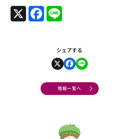
X
F
L
a
i
c
n
シェアする
e
e
X
F
L
a
i
c
n
e
e
b
b
o
情報一覧へ
o
o
k
o
k