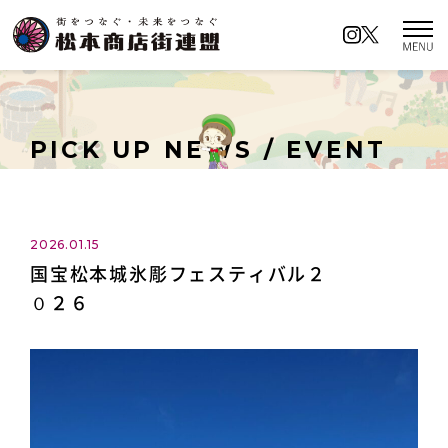
松本商店街連盟とは
商店街の名前の由来
PICK UP NEWS / EVENT
イベントカレンダー
ロケーションアクセス
2026.01.15
国宝松本城氷彫フェスティバル２
商店街イチオシの名所
０２６
キャンペーン情報
ロケーションアクセス
お知らせ／イベント情報
プライバシーポリシー