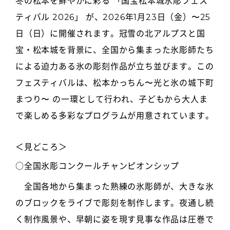
冬の松本を鮮やかに彩る
「国宝松本城氷彫フェス
ティバル 2026」
が、2026年1月23日（金）〜25
日（日）に開催されます。冠雪の北アルプスと国
宝・松本城を背景に、全国から集まった氷彫師たち
による迫力ある氷の彫刻作品が立ち並びます。この
フェスティバルは、
松本かっちん〜光と氷の城下町
まつり
〜 の一環として行われ、子どもから大人ま
で楽しめる多彩なプログラムが用意されています。
＜見どころ＞
○全国氷彫コンクールチャンピオンシップ
全国各地から集まった熟練の氷彫師が、大きな氷
のブロックをライブで彫刻を制作します。夜通し続
く制作風景や、早朝に姿を現す見事な作品は圧巻で