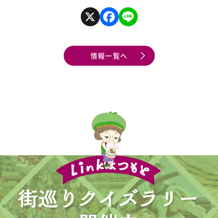
X
F
L
a
i
c
n
e
e
b
o
情報一覧へ
o
k