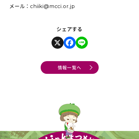
メール：chiiki@mcci.or.jp
シェアする
X
F
L
a
i
c
n
e
e
b
o
情報一覧へ
o
k