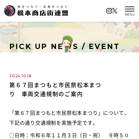
松本商店街連盟とは
商店街の名前の由来
PICK UP NEWS / EVENT
イベントカレンダー
ロケーションアクセス
2024.10.18
第６７回まつもと市民祭松本まつ
商店街イチオシの名所
り 車両交通規制のご案内
キャンペーン情報
「第６７回まつもと市民祭松本まつり」について、
ロケーションアクセス
下記の通り交通規制を実施予定です。
お知らせ／イベント情報
プライバシーポリシー
○日時：令和６年１１月３日（日・祝） ９時５０