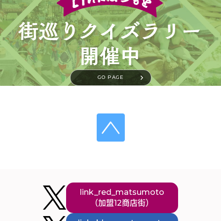
GO PAGE
link_red_matsumoto
（加盟12商店街）