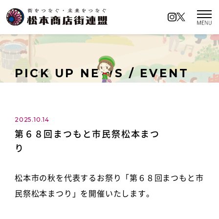
松本商店街連盟とは
商店街の名前の由来
PICK UP NEWS / EVENT
イベントカレンダー
ロケーションアクセス
2025.10.14
第６８回まつもと市民祭松本まつ
商店街イチオシの名所
り
キャンペーン情報
松本市の秋を代表するお祭り「第６８回まつもと市
ロケーションアクセス
民祭松本まつり」を開催いたします。
お知らせ／イベント情報
プライバシーポリシー