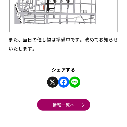
また、当日の催し物は準備中です。改めてお知らせ
いたします。
シェアする
X
F
L
a
i
c
n
e
e
b
o
情報一覧へ
o
k