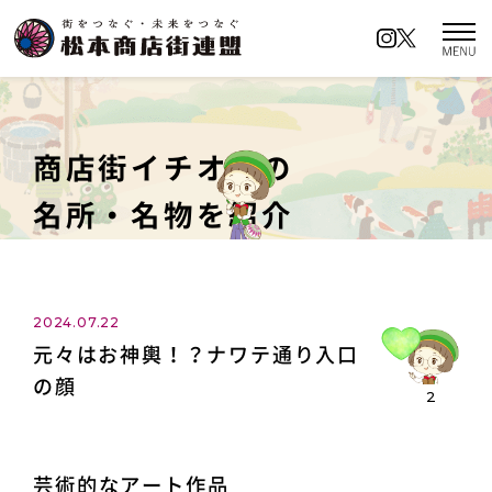
松本商店街連盟とは
商店街の名前の由来
商店街イチオシの
イベントカレンダー
名所・名物を紹介
ロケーションアクセス
商店街イチオシの名所
2024.07.22
元々はお神輿！？ナワテ通り入口
キャンペーン情報
の顔
2
ロケーションアクセス
お知らせ／イベント情報
プライバシーポリシー
芸術的なアート作品