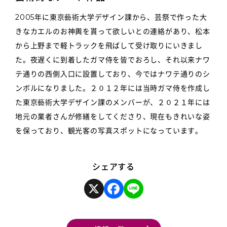
2005年に東京藝術大学デザイン課から、芸祭で作った大
きなカエルのお神輿を貰って欲しいとの連絡があり、松本
から上野まで軽トラックを飛ばして受け取りにいきまし
た。夜遅くに到着したガマ侍を皆でおろし、それ以来ナワ
テ通りの西側入口に設置しており、今ではナワテ通りのシ
ンボルになりました。２０１２年には当時ガマ侍を作成し
た東京藝術大学デザイン課のメンバーが、２０２１年には
地元の業者さんが修繕をしてくださり、現在もきれいな姿
を保っており、観光客の写真スポットになっています。
シェアする
X
F
L
a
i
c
n
e
e
b
o