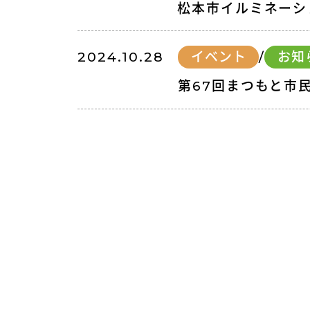
松本市イルミネーショ
2024.10.28
イベント
/
お知
第67回まつもと市
投
稿
の
ペー
ジ
送
り